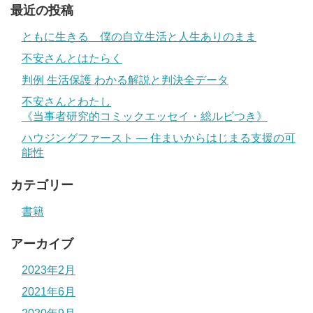
最近の投稿
ともに生きる 僕の自立生活と人生ありのまま
不安さんとはたらく
判例 生活保護 わかる解説と判決全データ
不安さんとわたし
《当事者研究的コミックエッセイ・総ルビつき》
ハウジングファースト ― 住まいからはじまる支援の可
能性
カテゴリー
書籍
アーカイブ
2023年2月
2021年6月