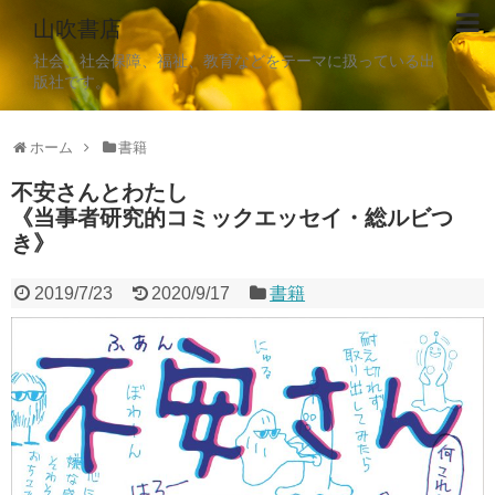
山吹書店
社会、社会保障、福祉、教育などをテーマに扱っている出
版社です。
ホーム
書籍
不安さんとわたし
《当事者研究的コミックエッセイ・総ルビつ
き》
2019/7/23
2020/9/17
書籍