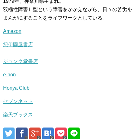
1979年、神奈川県生まれ。
双極性障害Ⅱ型という障害をかかえながら、日々の苦労を
まんがにすることをライフワークとしている。
Amazon
紀伊國屋書店
ジュンク堂書店
e-hon
Honya Club
セブンネット
楽天ブックス
0
0
0