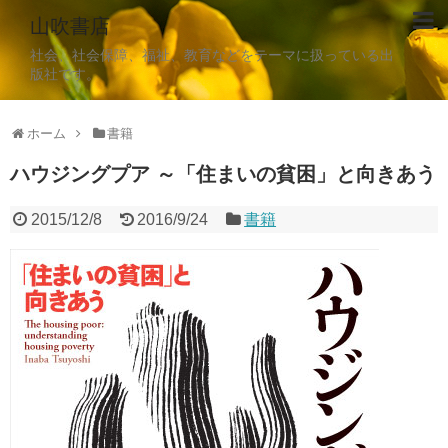
山吹書店
社会、社会保障、福祉、教育などをテーマに扱っている出
版社です。
ホーム
書籍
ハウジングプア ～「住まいの貧困」と向きあう
2015/12/8
2016/9/24
書籍