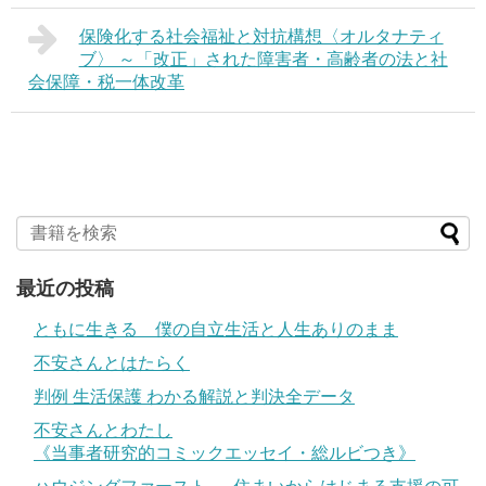
保険化する社会福祉と対抗構想〈オルタナティ
ブ〉 ～「改正」された障害者・高齢者の法と社
会保障・税一体改革
最近の投稿
ともに生きる 僕の自立生活と人生ありのまま
不安さんとはたらく
判例 生活保護 わかる解説と判決全データ
不安さんとわたし
《当事者研究的コミックエッセイ・総ルビつき》