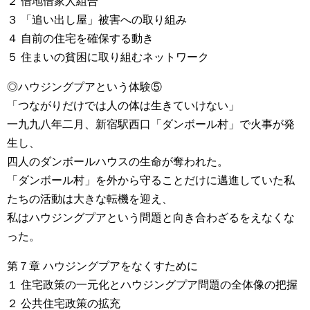
２ 借地借家人組合
３ 「追い出し屋」被害への取り組み
４ 自前の住宅を確保する動き
５ 住まいの貧困に取り組むネットワーク
◎ハウジングプアという体験⑤
「つながりだけでは人の体は生きていけない」
一九九八年二月、新宿駅西口「ダンボール村」で火事が発
生し、
四人のダンボールハウスの生命が奪われた。
「ダンボール村」を外から守ることだけに邁進していた私
たちの活動は大きな転機を迎え、
私はハウジングプアという問題と向き合わざるをえなくな
った。
第７章 ハウジングプアをなくすために
１ 住宅政策の一元化とハウジングプア問題の全体像の把握
２ 公共住宅政策の拡充